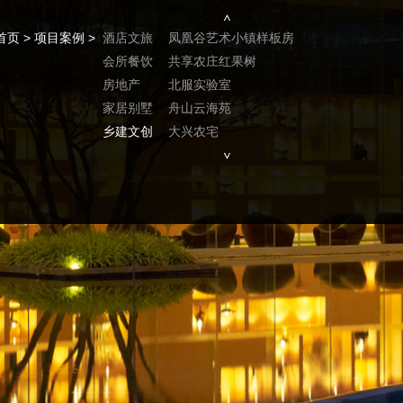
首页
>
项目案例
>
酒店文旅
凤凰谷艺术小镇样板房
会所餐饮
共享农庄红果树
房地产
北服实验室
家居别墅
舟山云海苑
乡建文创
大兴农宅
姥姥家
山楂小院
北服传习馆